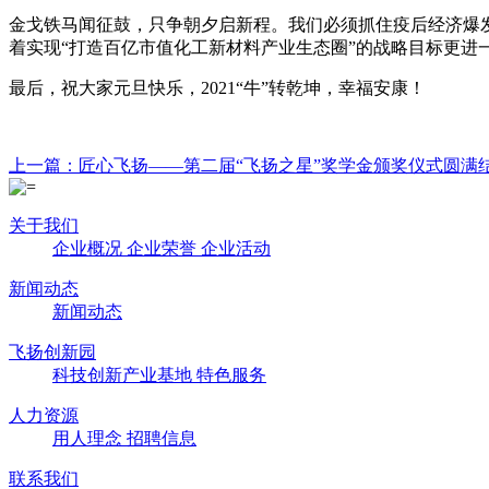
金戈铁马闻征鼓，只争朝夕启新程。我们必须抓住疫后经济爆发
着实现“打造百亿市值化工新材料产业生态圈”的战略目标更进
最后，祝大家元旦快乐，2021“牛”转乾坤，幸福安康！
上一篇：匠心飞扬——第二届“飞扬之星”奖学金颁奖仪式圆满
关于我们
企业概况
企业荣誉
企业活动
新闻动态
新闻动态
飞扬创新园
科技创新产业基地
特色服务
人力资源
用人理念
招聘信息
联系我们