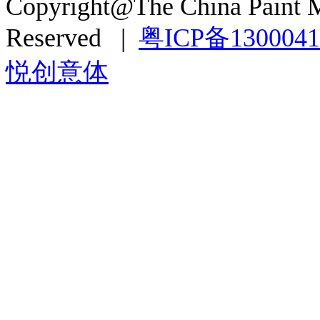
Copyright@The China Paint M
Reserved |
粤ICP备130004
悦创意体