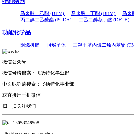
特种溶剂
马来酸二乙酯 (DEM)
马来酸二丁酯 (DBM)
马来酸
丙二醇二乙酸酯 (PGDA)
二乙二醇叔丁醚 (DETB)
功能化学品
阻燃树脂
阻燃单体
三羟甲基丙烷二烯丙基醚 (TM
微信公众号
微信号请搜索：
飞扬特化事业部
中文昵称请搜索：
飞扬特化事业部
或直接用手机微信
扫一扫关注我们
13058048508
http://feiyang.com.cn/tehua