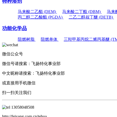
特种溶剂
马来酸二乙酯 (DEM)
马来酸二丁酯 (DBM)
马来酸
丙二醇二乙酸酯 (PGDA)
二乙二醇叔丁醚 (DETB)
功能化学品
阻燃树脂
阻燃单体
三羟甲基丙烷二烯丙基醚 (TM
微信公众号
微信号请搜索：
飞扬特化事业部
中文昵称请搜索：
飞扬特化事业部
或直接用手机微信
扫一扫关注我们
13058048508
http://feiyang.com.cn/tehua