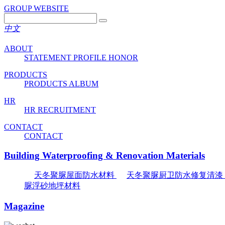
GROUP WEBSITE
中文
ABOUT
STATEMENT
PROFILE
HONOR
PRODUCTS
PRODUCTS
ALBUM
HR
HR
RECRUITMENT
CONTACT
CONTACT
Building Waterproofing & Renovation Materials
天冬聚脲屋面防水材料
天冬聚脲厨卫防水修复清漆
脲浮砂地坪材料
Magazine