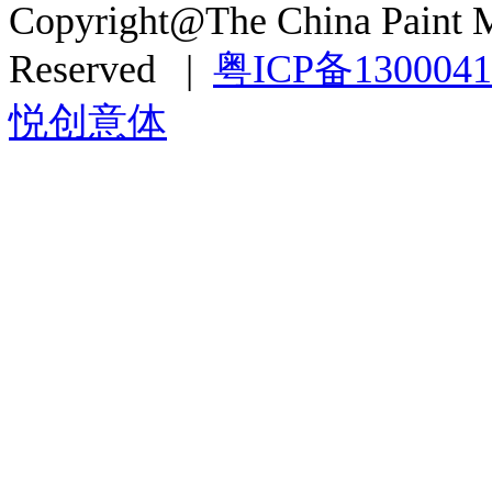
Copyright@The China Paint M
Reserved |
粤ICP备130004
悦创意体