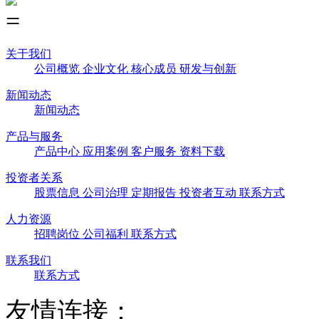
关于我们
公司概览
企业文化
核心成员
研发与创新
新闻动态
新闻动态
产品与服务
产品中心
应用案例
客户服务
资料下载
投资者关系
股票信息
公司治理
定期报告
投资者互动
联系方式
人力资源
招聘岗位
公司福利
联系方式
联系我们
联系方式
友情连接：