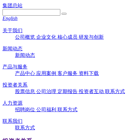
集团总站
English
关于我们
公司概览
企业文化
核心成员
研发与创新
新闻动态
新闻动态
产品与服务
产品中心
应用案例
客户服务
资料下载
投资者关系
股票信息
公司治理
定期报告
投资者互动
联系方式
人力资源
招聘岗位
公司福利
联系方式
联系我们
联系方式