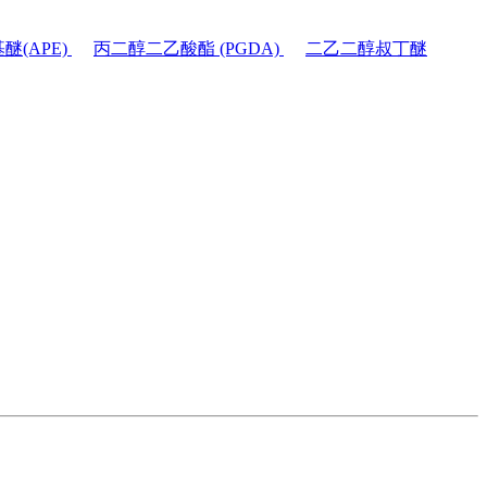
水涂料
(APE)
丙二醇二乙酸酯 (PGDA)
二乙二醇叔丁醚
聚脲外
墙涂料
高端木
器漆