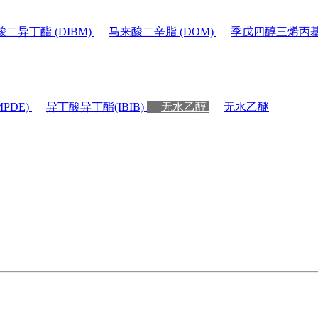
二异丁酯 (DIBM)
马来酸二辛脂 (DOM)
季戊四醇三烯丙基醚
PDE)
异丁酸异丁酯(IBIB)
无水乙醇
无水乙醚